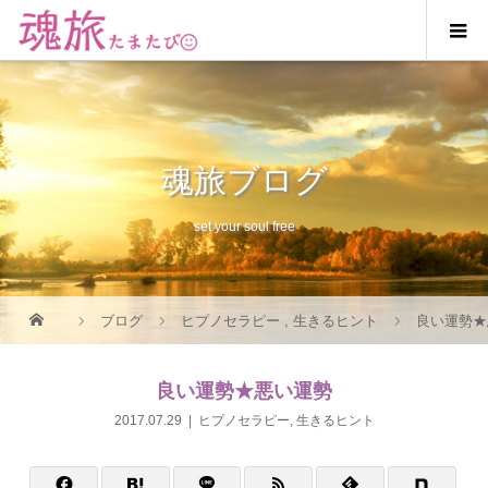
魂旅ブログ
set your soul free
ブログ
ヒプノセラピー
,
生きるヒント
良い運勢★
良い運勢★悪い運勢
2017.07.29
ヒプノセラピー
,
生きるヒント